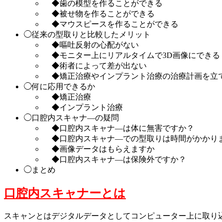
◆歯の模型を作ることができる
◆被せ物を作ることができる
◆マウスピースを作ることができる
◯従来の型取りと比較したメリット
◆嘔吐反射の心配がない
◆モニター上にリアルタイムで3D画像にできる
◆術者によって差が出ない
◆矯正治療やインプラント治療の治療計画を立
◯何に応用できるか
◆矯正治療
◆インプラント治療
◯口腔内スキャナ―の疑問
◆口腔内スキャナ―は体に無害ですか？
◆口腔内スキャナ―での型取りは時間がかかり
◆画像データはもらえますか
◆口腔内スキャナ―は保険外ですか？
◯まとめ
口腔内スキャナーとは
スキャンとはデジタルデータとしてコンピューター上に取り