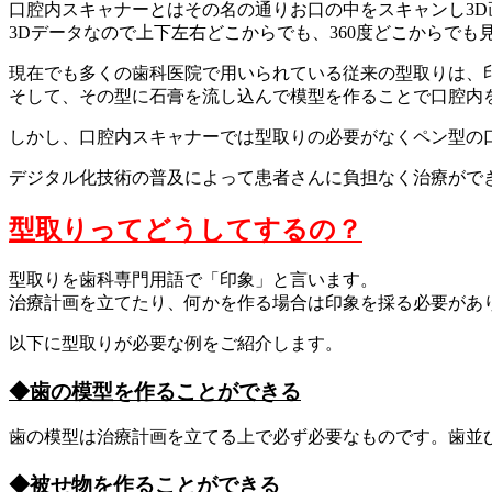
口腔内スキャナーとはその名の通りお口の中をスキャンし3
3Dデータなので上下左右どこからでも、360度どこからでも
現在でも多くの歯科医院で用いられている従来の型取りは、
そして、その型に石膏を流し込んで模型を作ることで口腔内
しかし、口腔内スキャナーでは型取りの必要がなくペン型の
デジタル化技術の普及によって患者さんに負担なく治療がで
型取りってどうしてするの？
型取りを歯科専門用語で「印象」と言います。
治療計画を立てたり、何かを作る場合は印象を採る必要があ
以下に型取りが必要な例をご紹介します。
◆歯の模型を作ることができる
歯の模型は治療計画を立てる上で必ず必要なものです。歯並
◆被せ物を作ることができる