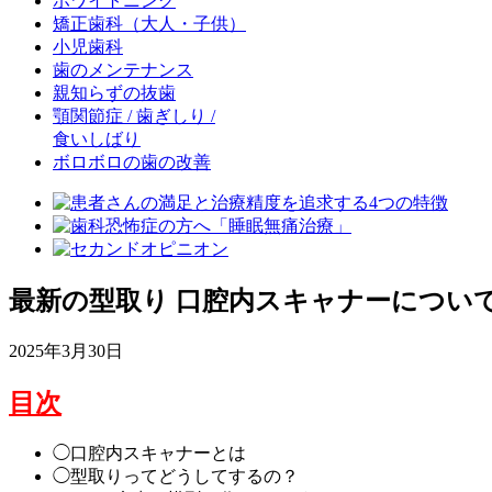
ホワイトニング
矯正歯科
（大人・子供）
小児歯科
歯のメンテナンス
親知らずの抜歯
顎関節症 / 歯ぎしり /
食いしばり
ボロボロの歯の改善
最新の型取り 口腔内スキャナーについ
2025年3月30日
目次
◯口腔内スキャナーとは
◯型取りってどうしてするの？