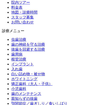
院内ツアー
料金表
地図・診療時間
スタッフ募集
お問い合わせ
診療メニュー
虫歯治療
歯の神経を守る治療
抜歯を回避する治療
歯周病
根管治療
インプラント
入れ歯
白い詰め物・被せ物
ホワイトニング
矯正歯科（大人・子供）
小児歯科
歯のメンテナンス
親知らずの抜歯
顎関節症／歯ぎしり／食いしばり