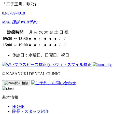
「二子玉川」駅7分
03-3709-4018
MAIL
相談
WEB
予約
診療時間
月
火
水
木
金
土
日
祝
09:30 ～ 13:30
●
●
/
●
●
●
/
/
15:00 ～ 19:00
●
●
/
●
●
●
/
/
休診日：水曜日、日曜日、祝日
©︎ KASANUKI DENTAL CLINIC
基本情報
HOME
院長・スタッフ紹介