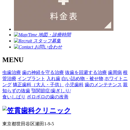
MENU
虫歯治療
歯の神経を守る治療
抜歯を回避する治療
歯周病
根
管治療
インプラント
入れ歯
白い詰め物・被せ物
ホワイトニ
ング
矯正歯科（大人・子供）
小児歯科
歯のメンテナンス
親
知らずの抜歯
顎関節症/歯ぎしり/
食いしばり
ボロボロの歯の改善
東京都世田谷区瀬田1-9-5