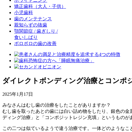
ホワイトニング
矯正歯科
（大人・子供）
小児歯科
歯のメンテナンス
親知らずの抜歯
顎関節症 / 歯ぎしり /
食いしばり
ボロボロの歯の改善
ダイレクトボンディング治療とコンポ
2025年1月17日
みなさんはむし歯の治療をしたことがありますか？
むし歯を取ったあとの歯には白い詰め物をしたり、銀色の金
ディング治療」と「コンポジットレジン充填」というものが
この二つは似ているようで違う治療です。一体どのようなこ