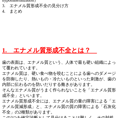
hypomineralization）
3. エナメル質形成不全の見分け方
4. まとめ
1. エナメル質形成不全とは？
歯の表面は、エナメル質という、人体で最も硬い組織によっ
て覆われています。
エナメル質は、硬い食べ物を咬むことによる歯へのダメージ
を防御したり、熱いもの・冷たいものといった刺激が、歯の
内部に伝わるのを防いだりする働きがあります。
そんなエナメル質がうまく作られないことを「エナメル質形
成不全」といいます。
エナメル質形成不全には、エナメル質の量の障害による「エ
ナメル質減形成」と、エナメル質の質の障害による「石灰化
不全」の2種類があります。
この2つを確定診断として見分けることは難しく、その対処