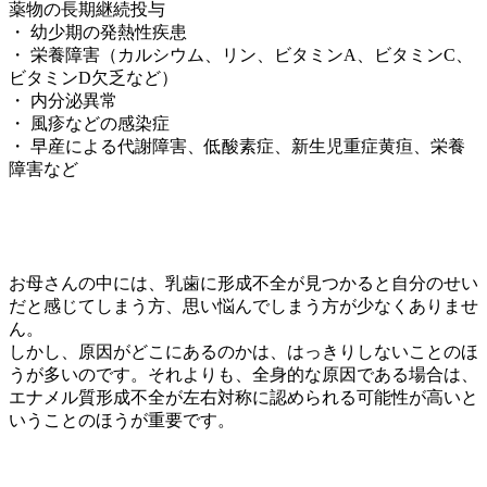
薬物の長期継続投与
・ 幼少期の発熱性疾患
・ 栄養障害（カルシウム、リン、ビタミンA、ビタミンC、
ビタミンD欠乏など）
・ 内分泌異常
・ 風疹などの感染症
・ 早産による代謝障害、低酸素症、新生児重症黄疸、栄養
障害など
お母さんの中には、乳歯に形成不全が見つかると自分のせい
だと感じてしまう方、思い悩んでしまう方が少なくありませ
ん。
しかし、原因がどこにあるのかは、はっきりしないことのほ
うが多いのです。
それよりも、全身的な原因である場合は、
エナメル質形成不全が左右対称に認められる可能性が高いと
いうことのほうが重要です。