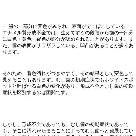
・ 歯の一部分に変色がみられ、表面がでこぼこしている
エナメル質形成不全では、生えてすぐの段階から歯の一部分
に白色・黄色・褐色の部分が認められることがあります。
ま
た、歯の表面がザラザラしている、凹凸があることが多くあ
ります。
そのため、着色汚れがつきやすく、その結果として変色して
見えることもあります。
むし歯の初期症状でもホワイトスポ
ットと呼ばれる白色の変化があり、形成不全とむし歯の初期
症状を区別するのは困難です。
しかし、形成不全であっても、むし歯の初期症状であって
も、そこに汚れがたまることによってむし歯へと発展してい