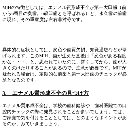
MIHの特徴としては、エナメル質形成不全が第一大臼歯（前
から6番目の奥歯。6歳臼歯とも呼ばれる）と、永久歯の前歯
に現れ、その重症度は左右非対称です。
具体的な症状としては、変色や歯質欠損、知覚過敏などが挙
げられます。
このMIH、歯が生えた直後は「変色がある程度
かな・・・」と、思われていたのに、暫くしてから、歯が大
きく欠けたりすることがあるので、注意が必要です。
MIHが
疑われる場合は、定期的な前歯と第一大臼歯のチェックが必
須となるのです。
3. エナメル質形成不全の見つけ方
エナメル質形成不全は、学校の歯科健診や、歯科医院での口
腔内チェックの際に発見されることが多いでしょう。
では、
ご家庭で気を付けることとしては、どのようなポイントがあ
るのか、みていきましょう。