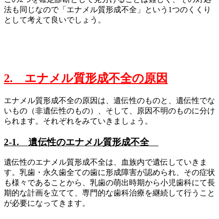
法も同じなので「エナメル質形成不全」という1つのくくり
として考えて良いでしょう。
2. エナメル質形成不全の原因
エナメル質形成不全の原因は、遺伝性のものと、遺伝性でな
いもの（非遺伝性のもの）、そして、原因不明のものに分け
られます。
それぞれをみていきましょう。
2-1. 遺伝性のエナメル質形成不全
遺伝性のエナメル質形成不全は、血族内で遺伝していきま
す。
乳歯・永久歯全ての歯に形成障害が認められ、その症状
も様々であることから、乳歯の萌出時期から小児歯科にて長
期的な計画を立てて、専門的な歯科治療を継続して行うこと
が必要になってきます。