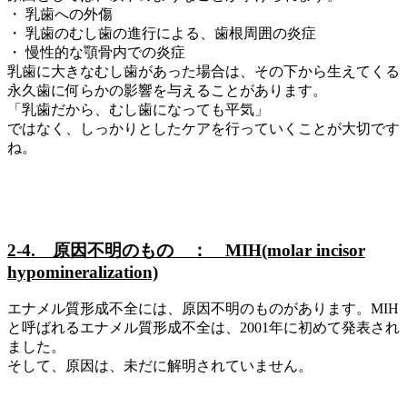
・ 乳歯への外傷
・ 乳歯のむし歯の進行による、歯根周囲の炎症
・ 慢性的な顎骨内での炎症
乳歯に大きなむし歯があった場合は、その下から生えてくる
永久歯に何らかの影響を与えることがあります。
「乳歯だから、むし歯になっても平気」
ではなく、しっかりとしたケアを行っていくことが大切です
ね。
2-4. 原因不明のもの ： MIH(molar incisor
hypomineralization)
エナメル質形成不全には、原因不明のものがあります。
MIH
と呼ばれるエナメル質形成不全は、2001年に初めて発表され
ました。
そして、原因は、未だに解明されていません。