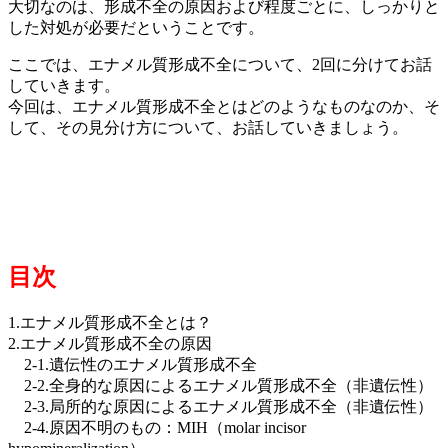
大切なのは、形成不全の原因および程度ごとに、しっかりと
した対処が必要だということです。
ここでは、エナメル質形成不全について、2回に分けてお話
していきます。
今回は、エナメル質形成不全とはどのようなものなのか、そ
して、その見分け方について、お話していきましょう。
目次
1.エナメル質形成不全とは？
2.エナメル質形成不全の原因
2-1.遺伝性のエナメル質形成不全
2-2.全身的な原因によるエナメル質形成不全（非遺伝性）
2-3.局所的な原因によるエナメル質形成不全（非遺伝性）
2-4.原因不明のもの：MIH（molar incisor