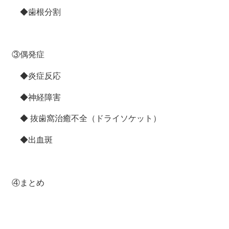
◆歯根分割
③偶発症
◆炎症反応
◆神経障害
◆ 抜歯窩治癒不全（ドライソケット）
◆出血斑
④まとめ